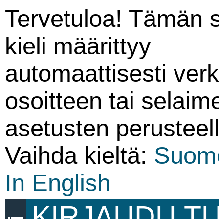
Tervetuloa! Tämän 
kieli määrittyy
automaattisesti ver
osoitteen tai selaim
asetusten perusteell
Vaihda kieltä:
Suom
In English
KIRJAUDU T