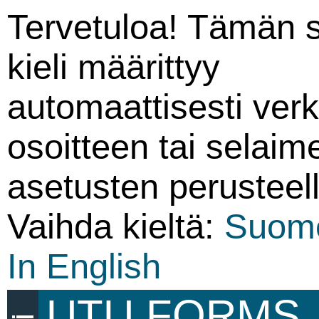
Tervetuloa! Tämän 
kieli määrittyy
automaattisesti ver
osoitteen tai selaim
asetusten perusteell
Vaihda kieltä:
Suom
In English
UTU FORMS